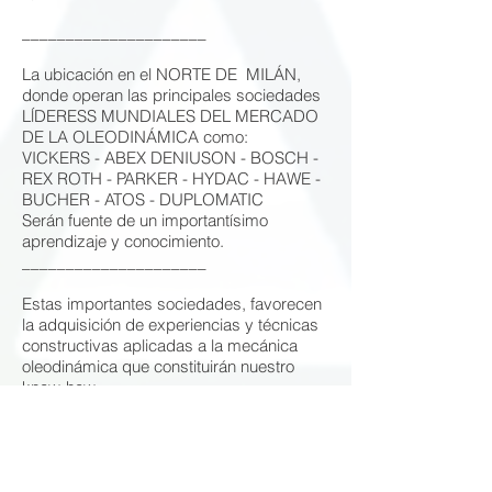
_____________________
La ubicación en el NORTE DE MILÁN,
donde operan las principales sociedades
LĺDERESS MUNDIALES DEL MERCADO
DE LA OLEODINÁMICA como:
VICKERS - ABEX DENIUSON - BOSCH -
REX ROTH - PARKER - HYDAC - HAWE -
BUCHER - ATOS - DUPLOMATIC
Serán fuente de un importantísimo
aprendizaje y conocimiento.
_____________________
Estas importantes sociedades, favorecen
la adquisición de experiencias y técnicas
constructivas aplicadas a la mecánica
oleodinámica que constituirán nuestro
know-how.
A principios del año 1980, IRON WORK es
LĺDER en EUROPA en la construcción de
bloques oledinámicos especiales
personalizados hasta un peso de 4.000
Kgs.